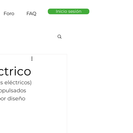
Inicio sesión
Foro
FAQ
ctrico
 eléctricos) 
opulsados 
or diseño 