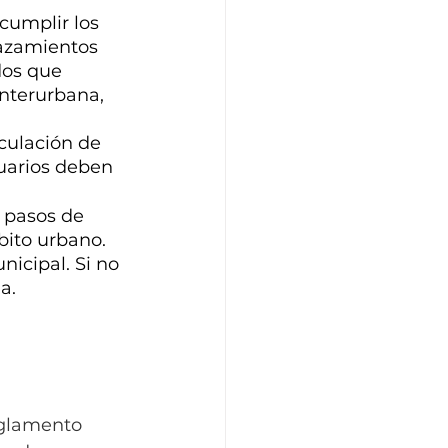
cumplir los 
lazamientos 
dos que 
interurbana, 
culación de 
suarios deben 
 pasos de 
bito urbano. 
icipal. Si no 
a.
eglamento 