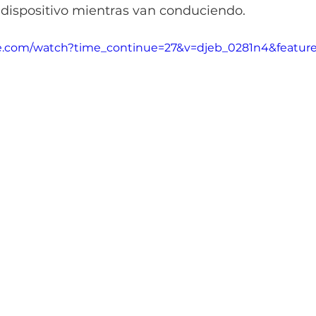
 dispositivo mientras van conduciendo.
e.com/watch?time_continue=27&v=djeb_0281n4&featu