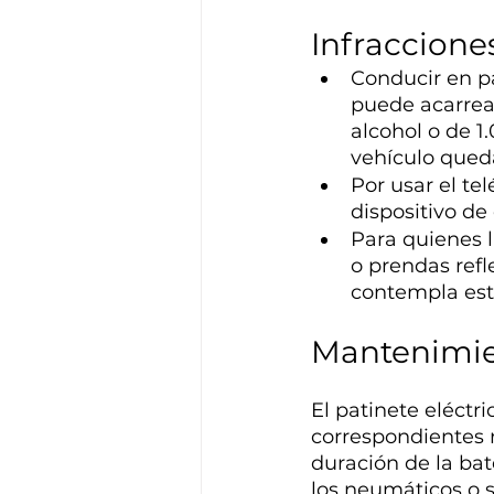
Infraccione
Conducir en pa
puede acarrear
alcohol o de 1
vehículo queda
Por usar el te
dispositivo de
Para quienes 
o prendas refl
contempla est
Mantenimie
El patinete eléctr
correspondientes re
duración de la bat
los neumáticos o s