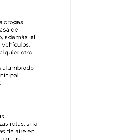
as drogas 
asa de 
o, además, el 
 vehículos.
lquier otro 
in alumbrado 
nicipal 
.
s 
s rotas, si la 
s de aire en 
u otros 