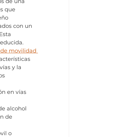
os de una 
s que 
eño 
ados con un 
Esta 
reducida.
 de movilidad 
cterísticas 
ías y la 
os 
ón en vías 
e alcohol 
ón de 
il o 