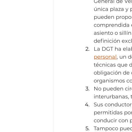
General de Ve
única plaza y
pueden propor
comprendida e
asiento o sill
definición exc
La DGT ha ela
personal
, un 
técnicas que d
obligación de 
organismos c
No pueden circ
interurbanas, 
Sus conductor
permitidas por
conducir con 
Tampoco pueden