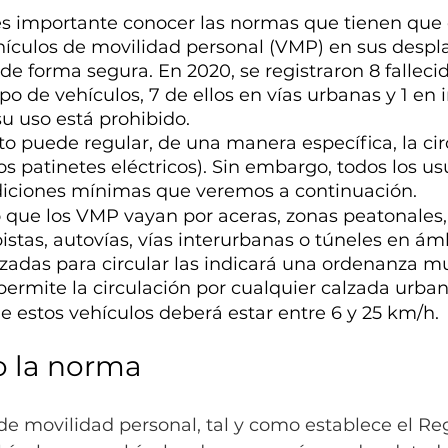
es importante conocer las normas que tienen que 
ehículos de movilidad personal (VMP) en sus desp
de forma segura. En 2020, se registraron 8 falleci
po de vehículos, 7 de ellos en vías urbanas y 1 en 
u uso está prohibido.
 puede regular, de una manera específica, la cir
los patinetes eléctricos). Sin embargo, todos los u
iciones mínimas que veremos a continuación.
 que los VMP vayan por aceras, zonas peatonales,
pistas, autovías, vías interurbanas o túneles en ám
izadas para circular las indicará una ordenanza mun
 permite la circulación por cualquier calzada urban
e estos vehículos deberá estar entre 6 y 25 km/h.
 la norma
de movilidad personal, tal y como establece el R