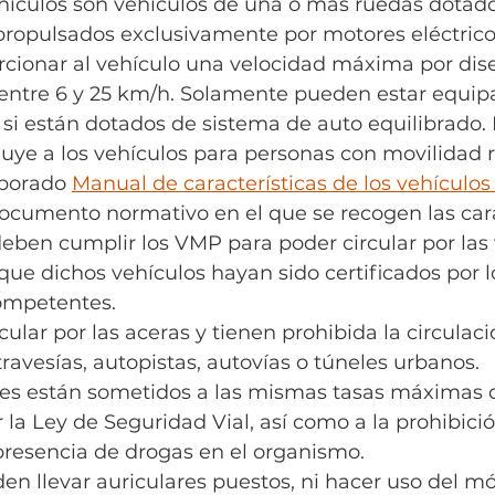
hículos son vehículos de una o más ruedas dotad
 propulsados exclusivamente por motores eléctrico
cionar al vehículo una velocidad máxima por dis
ntre 6 y 25 km/h. Solamente pueden estar equip
ín si están dotados de sistema de auto equilibrado. 
luye a los vehículos para personas con movilidad 
borado 
Manual de características de los vehículos
documento normativo en el que se recogen las cara
eben cumplir los VMP para poder circular por las v
que dichos vehículos hayan sido certificados por l
ompetentes.
ular por las aceras y tienen prohibida la circulaci
travesías, autopistas, autovías o túneles urbanos.
es están sometidos a las mismas tasas máximas d
 la Ley de Seguridad Vial, así como a la prohibici
presencia de drogas en el organismo.
 llevar auriculares puestos, ni hacer uso del móv