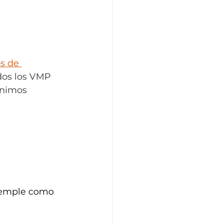
s de 
dos los VMP 
ínimos 
temple como 