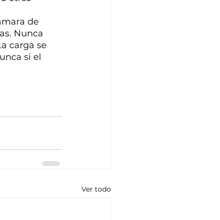
cámara de 
cas. Nunca 
La carga se 
nca si el 
Ver todo