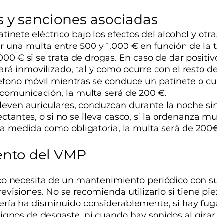
s y sanciones asociadas
tinete eléctrico bajo los efectos del alcohol y otr
 una multa entre 500 y 1.000 € en función de la t
.000 € si se trata de drogas. En caso de dar positiv
rá inmovilizado, tal y como ocurre con el resto de
léfono móvil mientras se conduce un patinete o cua
 comunicación, la multa será de 200 €.
lleven auriculares, conduzcan durante la noche s
ectantes, o si no se lleva casco, si la ordenanza mu
a medida como obligatoria, la multa será de 200€
nto del VMP
ico necesita de un mantenimiento periódico con su
visiones. No se recomienda utilizarlo si tiene pieza
ería ha disminuido considerablemente, si hay fuga
ignos de desgaste, ni cuando hay sonidos al girar 