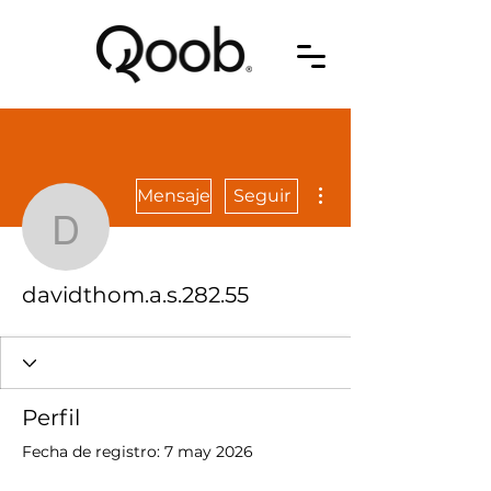
Más acciones
Mensaje
Seguir
davidthom.a.s.282.55
davidthom.a.s.282.55
Perfil
Fecha de registro: 7 may 2026