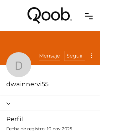
Más acciones
Mensaje
Seguir
dwainnervi55
dwainnervi55
Perfil
Fecha de registro: 10 nov 2025