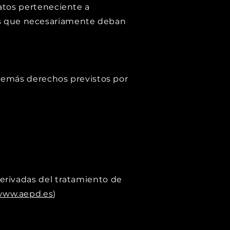
datos perteneciente a
os que necesariamente deban
s demás derechos previstos por
derivadas del tratamiento de
www.aepd.es
)