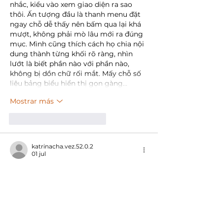
nhắc, kiểu vào xem giao diện ra sao 
thôi. Ấn tượng đầu là thanh menu đặt 
ngay chỗ dễ thấy nên bấm qua lại khá 
mượt, không phải mò lâu mới ra đúng 
mục. Mình cũng thích cách họ chia nội 
dung thành từng khối rõ ràng, nhìn 
lướt là biết phần nào với phần nào, 
không bị dồn chữ rối mắt. Mấy chỗ số 
liệu bảng biểu hiển thị gọn gàng…
Mostrar más
Me gusta
Reaccionar
katrinacha.vez.52.0.2
01 jul
https://f8bethv.com/
 dạo này thấy mọi 
người bàn tán nên mình ghé thử cho 
biết chứ cũng chưa chơi hay bấm sâu 
gì. Mình chỉ lướt qua trang chủ xem 
giao diện ra sao thôi. Ấn tượng đầu là 
nhìn khá “sạch”, không bị nhét chữ hay 