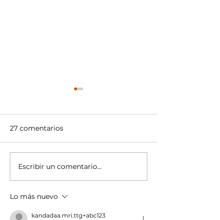
27 comentarios
Escribir un comentario...
Infraestructura para la
Micro movilida
micro movilidad
las ciudades
inteligentes de
Lo más nuevo
kandadaa.mri.ttg+abc123