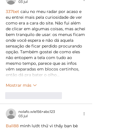
03 jul
337bet
 caiu no meu radar por acaso e 
eu entrei mais pela curiosidade de ver 
como era a cara do site. Não fui além 
de clicar em algumas coisas, mas achei 
bem tranquilo de usar: os menus ficam 
onde você espera e não dá aquela 
sensação de ficar perdido procurando 
opção. Também gostei de como eles 
não entopem a tela com tudo ao 
mesmo tempo, parece que as infos 
vêm separadas em blocos certinhos, 
então dá pra bater o olho…
Mostrar más
Me gusta
Reaccionar
nolafo.wle156+abc123
03 jul
Ball88
 mình lướt thử vì thấy bạn bè 