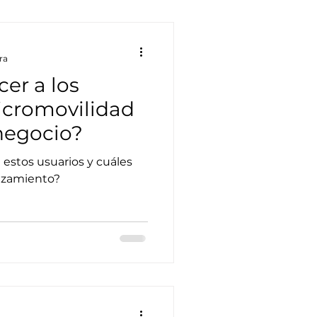
ra
er a los
icromovilidad
/negocio?
stos usuarios y cuáles
azamiento?