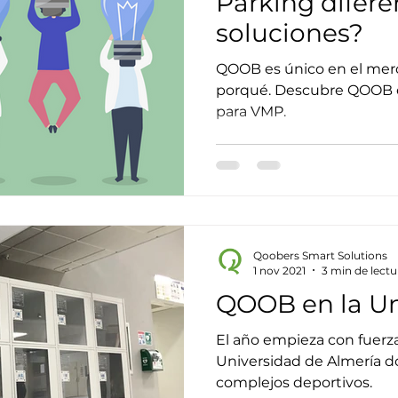
Parking difere
soluciones?
QOOB es único en el merc
porqué. Descubre QOOB e 
para VMP.
Qoobers Smart Solutions
1 nov 2021
3 min de lectu
QOOB en la Un
El año empieza con fuerza
Universidad de Almería do
complejos deportivos.