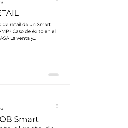
ra
ETAIL
 de retail de un Smart
VMP? Caso de éxito en el
A La venta y...
ra
OB Smart