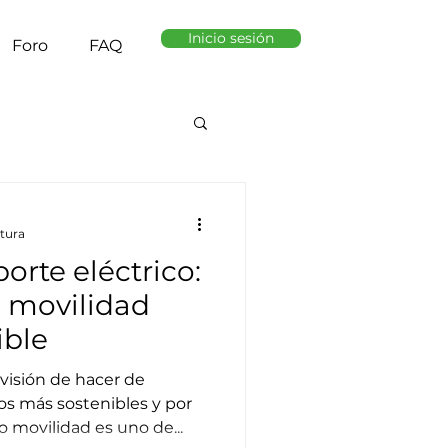
Inicio sesión
Foro
FAQ
ctura
orte eléctrico:
a movilidad
ible
isión de hacer de
os más sostenibles y por
o movilidad es uno de...