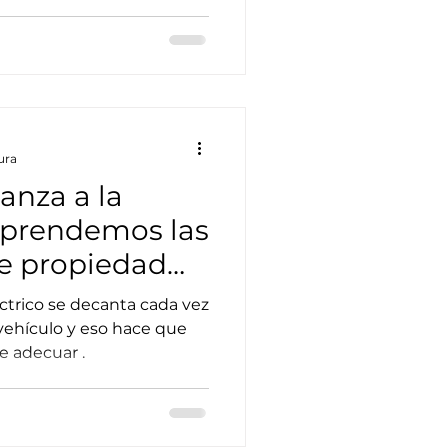
ura
lanza a la
mprendemos las
de propiedad
or
éctrico se decanta cada vez
vehículo y eso hace que
e adecuar .