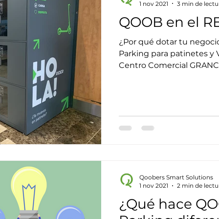
1 nov 2021
3 min de lectu
QOOB en el R
¿Por qué dotar tu negocio
Parking para patinetes y 
Centro Comercial GRANCAS
Qoobers Smart Solutions
1 nov 2021
2 min de lectu
¿Qué hace QO