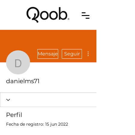
Más acciones
Mensaje
Seguir
danielms71
danielms71
Perfil
Fecha de registro: 15 jun 2022