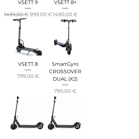
VSETT 9
VSETT 8+
Precio
Precio de oferta
Precio
1499,00 €
999,00 €
1490,00 €
VSETT 8
SmartGyro
CROSSOVER
Precio
799,00 €
DUAL (X2)
Precio
790,00 €