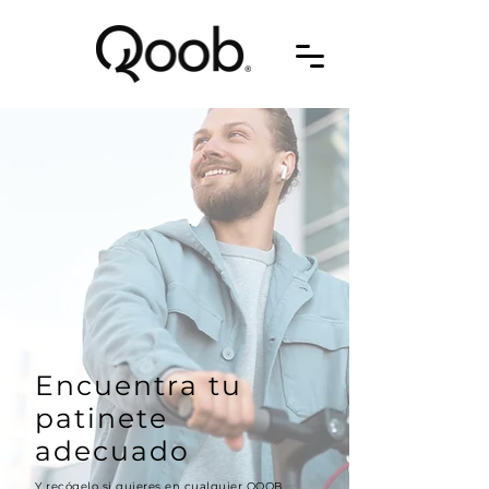
Encuentra tu
patinete
adecuado
Y recógelo si quieres en cualquier QOOB