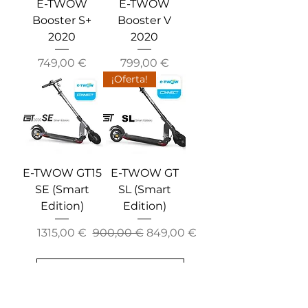
E-TWOW
E-TWOW
Booster S+
Booster V
2020
2020
Precio
Precio
749,00 €
799,00 €
¡Oferta!
E-TWOW GT15
E-TWOW GT
SE (Smart
SL (Smart
Edition)
Edition)
Precio
Precio
Precio de oferta
1315,00 €
900,00 €
849,00 €
Cargar más